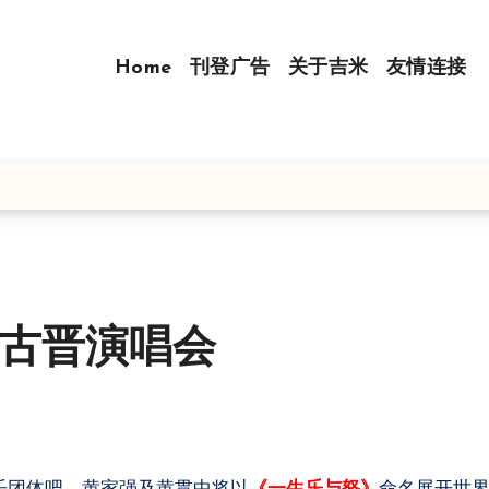
Home
刊登广告
关于吉米
友情连接
》古晋演唱会
乐团体吧，黄家强及黄贯中将以
《一生乐与怒》
命名展开世