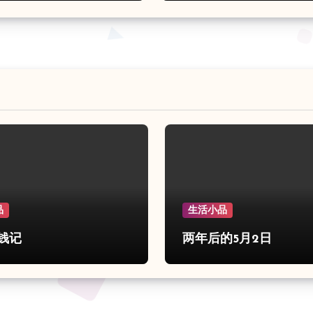
品
生活小品
钱记
两年后的5月2日