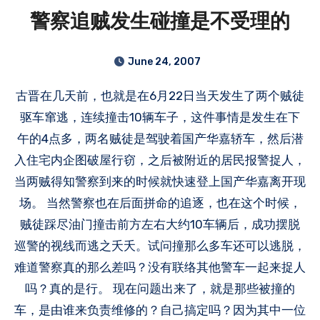
警察追贼发生碰撞是不受理的
June 24, 2007
古晋在几天前，也就是在6月22日当天发生了两个贼徒
驱车窜逃，连续撞击10辆车子，这件事情是发生在下
午的4点多，两名贼徒是驾驶着国产华嘉轿车，然后潜
入住宅内企图破屋行窃，之后被附近的居民报警捉人，
当两贼得知警察到来的时候就快速登上国产华嘉离开现
场。 当然警察也在后面拼命的追逐，也在这个时候，
贼徒踩尽油门撞击前方左右大约10车辆后，成功摆脱
巡警的视线而逃之夭夭。试问撞那么多车还可以逃脱，
难道警察真的那么差吗？没有联络其他警车一起来捉人
吗？真的是行。 现在问题出来了，就是那些被撞的
车，是由谁来负责维修的？自己搞定吗？因为其中一位