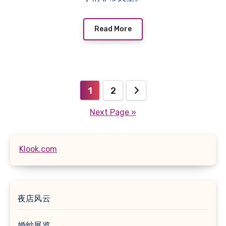
Read More
Posts
1
2
pagination
Next Page »
Klook.com
夜店风云
婚纱展览