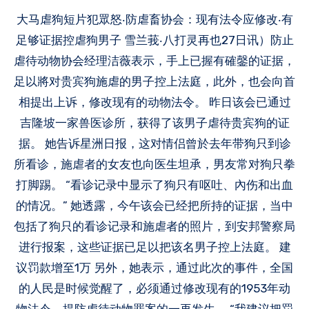
大马虐狗短片犯眾怒‧防虐畜协会：现有法令应修改‧有
足够证据控虐狗男子 雪兰莪‧八打灵再也27日讯）防止
虐待动物协会经理洁薇表示，手上已握有確鏧的证据，
足以將对贵宾狗施虐的男子控上法庭，此外，也会向首
相提出上诉，修改现有的动物法令。 昨日该会已通过
吉隆坡一家兽医诊所，获得了该男子虐待贵宾狗的证
据。 她告诉星洲日报，这对情侣曾於去年带狗只到诊
所看诊，施虐者的女友也向医生坦承，男友常对狗只拳
打脚踢。 “看诊记录中显示了狗只有呕吐、內伤和出血
的情况。” 她透露，今午该会已经把所持的证据，当中
包括了狗只的看诊记录和施虐者的照片，到安邦警察局
进行报案，这些证据已足以把该名男子控上法庭。 建
议罚款增至1万 另外，她表示，通过此次的事件，全国
的人民是时候觉醒了，必须通过修改现有的1953年动
物法令，提防虐待动物罪案的一再发生。 “我建议把罚