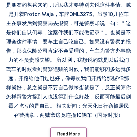
是朋友的爸爸来的，所以我才要特别去说这件事情。贼
是开着Proton Waja，车牌QML3275。虽然10几位车
主在事发后到警察局去报警，可是警察却说一句：＂这
是你们自认倒霉，这案件我们不能做记录＂。也就是不
理会这件事情，要车主自己吃自己。如果没有警察的报
告，那么保险公司肯定不会受理的，车主为警方办事能
力的不负责感失望。 所以咧，我想说的就是以后我们
驾车的时候看到警察追贼的时候，我们能够闪多远就多
远，开路给他们过也好，像每次我们开路给那些YB那
样就好，总之就是不要自己做笨蛋就是了，反正就算你
怎样帮警方捉到人也没得到什么好处，反而可能最后倒
霉／吃亏的是自己。 相关新闻：光天化日行窃被居民
召警擒拿，两贼窜逃竟连撞10辆车（国际时报）
Read More