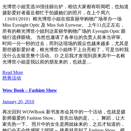
光博世小姐竞选30强佳丽出炉，相信大家都有听闻吧，也知道
摄影爱好者最近都忙于拍摄她们的照片，在上个周六
（16/01/2010）榕光博世小姐在假富丽华购物广场举办一场
Miss Eyesight Optic 及 Miss Sub Eyewear。 上午11点正左右，
所有的榕光博世小姐到达富丽华购物广场的 Eyesight Optic 眼
镜行选择眼镜。 当然也邀请了各单位的负责人前来当评审。
时间一分一秒的过去，而到达现场的观众也越来越多，尤其是
那些摄影爱好者，榕光博世小姐终于上台亮相了，可是当时我
没什么去留意整个活动。:D 之后我才发现到原来其中一名榕
光博世小姐是我以前的朋友来的，也就是…
Read More
慈善活动
Wow Book – Fashion Show
January 20, 2010
再次回到 WOWBook 新书发布会其中的一个活动，也就是摄
影师最爱的 Fashion Show。 首先出场的是。。。舞蹈，让大
家先热一下。 照片中的女生是两姐妹来的，之后才知道的，
她们会不会性感呢？呵呵～ 接着就是到了 Fashion Show，模