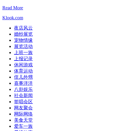
Read More
Klook.com
夜店风云
婚纱展览
宠物情缘
展览活动
上班一族
上报记录
休闲游戏
体育运动
侄儿外甥
喜事洋洋
八卦娱乐
社会新闻
签唱会区
网友聚会
网际网络
美食天堂
爱车一族