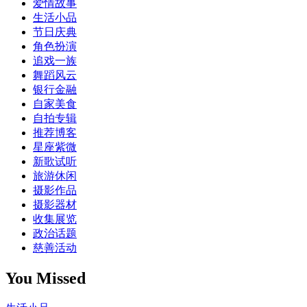
爱情故事
生活小品
节日庆典
角色扮演
追戏一族
舞蹈风云
银行金融
自家美食
自拍专辑
推荐博客
星座紫微
新歌试听
旅游休闲
摄影作品
摄影器材
收集展览
政治话题
慈善活动
You Missed