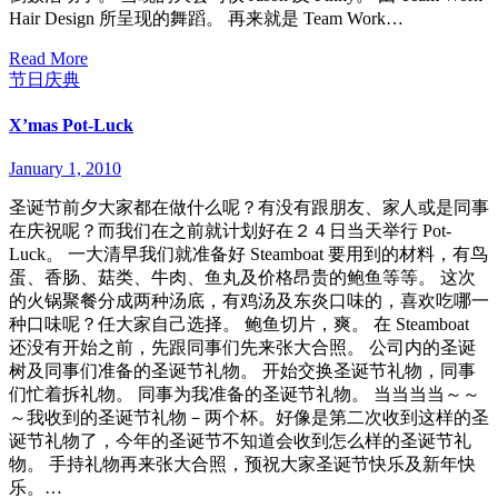
Hair Design 所呈现的舞蹈。 再来就是 Team Work…
Read More
节日庆典
X’mas Pot-Luck
January 1, 2010
圣诞节前夕大家都在做什么呢？有没有跟朋友、家人或是同事
在庆祝呢？而我们在之前就计划好在２４日当天举行 Pot-
Luck。 一大清早我们就准备好 Steamboat 要用到的材料，有鸟
蛋、香肠、菇类、牛肉、鱼丸及价格昂贵的鲍鱼等等。 这次
的火锅聚餐分成两种汤底，有鸡汤及东炎口味的，喜欢吃哪一
种口味呢？任大家自己选择。 鲍鱼切片，爽。 在 Steamboat
还没有开始之前，先跟同事们先来张大合照。 公司内的圣诞
树及同事们准备的圣诞节礼物。 开始交换圣诞节礼物，同事
们忙着拆礼物。 同事为我准备的圣诞节礼物。 当当当当～～
～我收到的圣诞节礼物－两个杯。好像是第二次收到这样的圣
诞节礼物了，今年的圣诞节不知道会收到怎么样的圣诞节礼
物。 手持礼物再来张大合照，预祝大家圣诞节快乐及新年快
乐。…