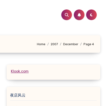
Home
2007
December
Page 4
Klook.com
夜店风云